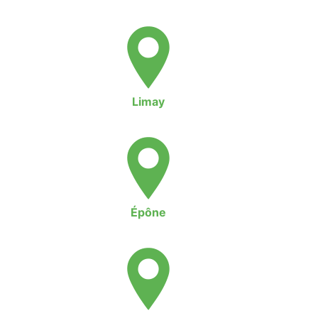
Limay
Épône