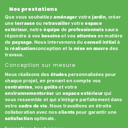
Nos prestations
Que vous souhaitiez
aménager
votre
jardin
, créer
une
terrasse
ou
retravailler
votre
espace
extérieur
, notre
équipe
de
professionnels
saura
répondre à vos
besoins
et vos
attentes
en matière
de
paysage
. Nous intervenons du
conseil initial
à
la
réalisation
conception et la
mise en œuvre
des
travaux.
Conception sur mesure
Nous réalisons des
études
personnalisées pour
chaque projet, en prenant en compte vos
contraintes
, vos
goûts
et votre
environnementcréer
un
espace extérieur
qui
vous ressemble et qui s'intègre parfaitement dans
votre
cadre de vie
. Nous travaillons en étroite
collaboration avec nos
clients
pour garantir une
satisfaction
optimale.