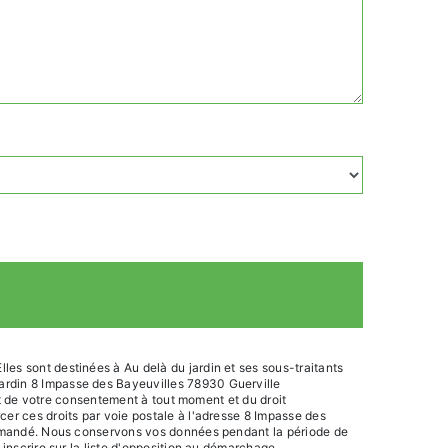
les sont destinées à Au delà du jardin et ses sous-traitants
jardin 8 Impasse des Bayeuvilles 78930 Guerville
ait de votre consentement à tout moment et du droit
cer ces droits par voie postale à l'adresse 8 Impasse des
e demandé. Nous conservons vos données pendant la période de
 inscrire sur la liste d'opposition au démarchage