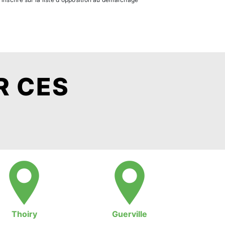
R CES
Thoiry
Guerville