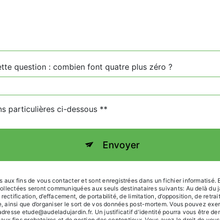
ette question : combien font quatre plus zéro ?
ns particulières ci-dessous **
Envoyer
x fins de vous contacter et sont enregistrées dans un fichier informatisé. El
ollectées seront communiquées aux seuls destinataires suivants: Au delà du 
ectification, d’effacement, de portabilité, de limitation, d’opposition, de retr
e, ainsi que d’organiser le sort de vos données post-mortem. Vous pouvez exer
'adresse etude@audeladujardin.fr. Un justificatif d'identité pourra vous êtr
 aux fins probatoires et de gestion des contentieux. Vous avez le droit de vous