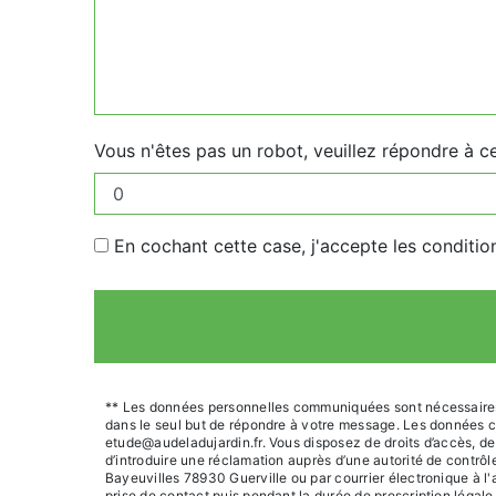
Vous n'êtes pas un robot, veuillez répondre à c
En cochant cette case, j'accepte les conditio
** Les données personnelles communiquées sont nécessaires au
dans le seul but de répondre à votre message. Les données c
etude@audeladujardin.fr. Vous disposez de droits d’accès, de r
d’introduire une réclamation auprès d’une autorité de contrôl
Bayeuvilles 78930 Guerville ou par courrier électronique à l
prise de contact puis pendant la durée de prescription légale