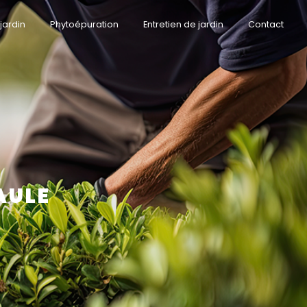
jardin
Phytoépuration
Entretien de jardin
Contact
AULE