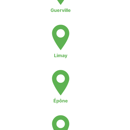
Guerville
Limay
Épône