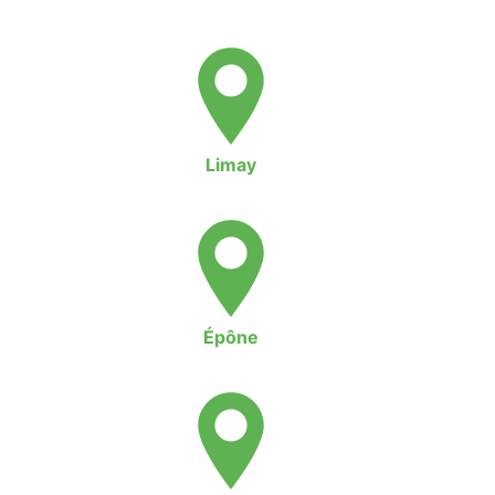
Limay
Épône